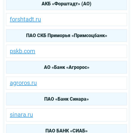
АКБ «Форштадт» (АО)
forshtadt.ru
ПАО СКБ Приморья «Примсоцбанк»
pskb.com
АО «Банк «Агророс»
agroros.ru
ПАО «Банк Синара»
sinara.ru
ПАО БАНК «СИАБ»