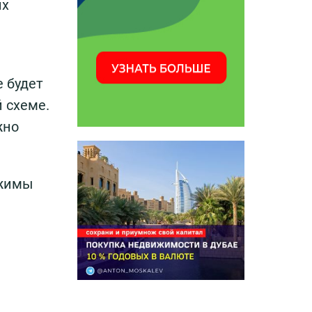
их
е будет
 схеме.
жно
ежимы