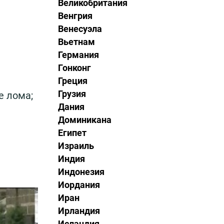
Великобритания
Венгрия
Венесуэла
Вьетнам
Германия
Гонконг
Греция
Грузия
е лома;
Дания
Доминикана
Египет
Израиль
Индия
Индонезия
Иордания
Иран
Ирландия
Исландия