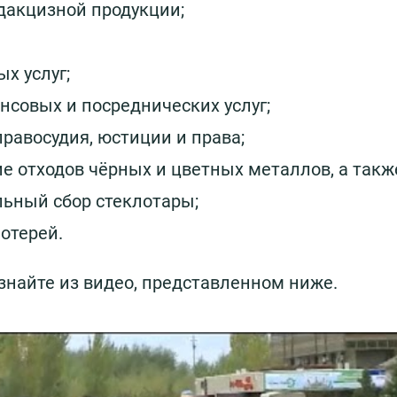
дакцизной продукции;
х услуг;
нсовых и посреднических услуг;
правосудия, юстиции и права;
ие отходов чёрных и цветных металлов, а такж
льный сбор стеклотары;
отерей.
знайте из видео, представленном ниже.