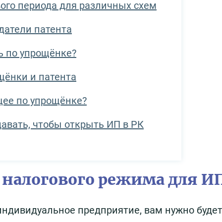
ого периода для различных схем
датели патента
ь по упрощёнке?
щёнки и патента
щее по упрощёнке?
авать, чтобы открыть ИП в РК
налогового режима для И
 индивидуальное предприятие, вам нужно буде