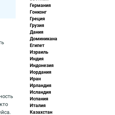
Германия
Гонконг
Греция
Грузия
Дания
Доминикана
ть
Египет
Израиль
Индия
Индонезия
Иордания
Иран
Ирландия
Исландия
ность
Испания
 кто
Италия
ейса.
Казахстан