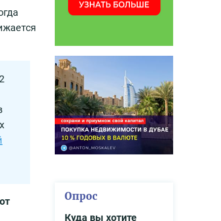
огда
ижается
2
в
х
й
Опрос
от
Куда вы хотите