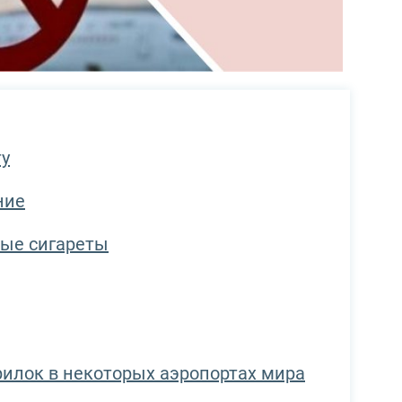
ту
ние
ные сигареты
рилок в некоторых аэропортах мира