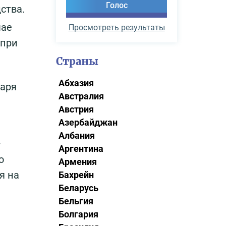
ства.
чае
Просмотреть результаты
 при
Страны
Абхазия
даря
Австралия
Австрия
Азербайджан
Албания
–
Аргентина
о
Армения
я на
Бахрейн
Беларусь
Бельгия
Болгария