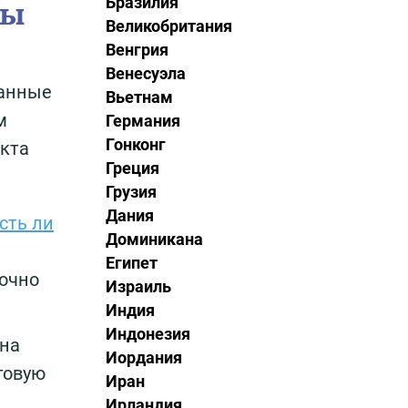
Бразилия
ны
Великобритания
Венгрия
Венесуэла
данные
Вьетнам
м
Германия
Гонконг
нкта
Греция
Грузия
Дания
сть ли
Доминикана
Египет
точно
Израиль
Индия
Индонезия
 на
Иордания
говую
Иран
Ирландия