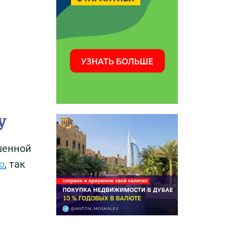
у
шенной
о
, так