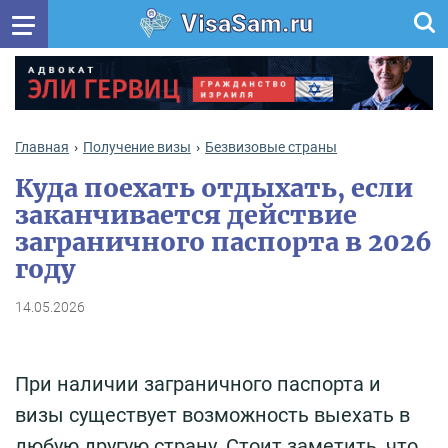
VisaSam.ru
Главная
Получение визы
Безвизовые страны
Куда поехать отдыхать, если
заканчивается действие
заграничного паспорта в 2026
году
14.05.2026
При наличии заграничного паспорта и
визы существует возможность выехать в
любую другую страну. Стоит заметить, что