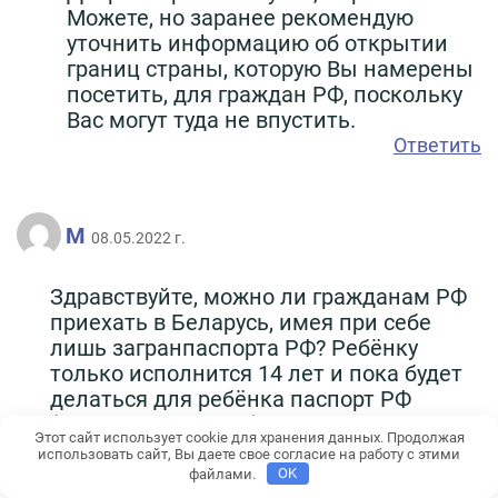
Можете, но заранее рекомендую
уточнить информацию об открытии
границ страны, которую Вы намерены
посетить, для граждан РФ, поскольку
Вас могут туда не впустить.
Ответить
М
08.05.2022 г.
Здравствуйте, можно ли гражданам РФ
приехать в Беларусь, имея при себе
лишь загранпаспорта РФ? Ребёнку
только исполнится 14 лет и пока будет
делаться для ребёнка паспорт РФ
(общегражданский), мы хотим по
Этот сайт использует cookie для хранения данных. Продолжая
загранам съездить в Беларусь. Не будет
использовать сайт, Вы даете свое согласие на работу с этими
ли проблем с пересечением границы,
файлами.
OK