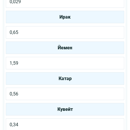
0,029
Ирак
0,65
Йемен
1,59
Катар
0,56
Кувейт
0,34