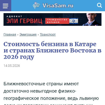
VisaSam.ru
Главная
Эмиграция
Транспорт
Стоимость бензина в Катаре
и странах Ближнего Востока в
2026 году
14.05.2026
Ближневосточные страны имеют
достаточно невыгодное физико-
географическое положение, ведь львиную