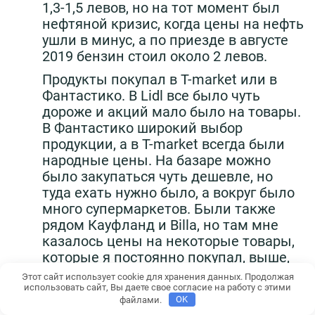
1,3-1,5 левов, но на тот момент был
нефтяной кризис, когда цены на нефть
ушли в минус, а по приезде в августе
2019 бензин стоил около 2 левов.
Продукты покупал в T-market или в
Фантастико. В Lidl все было чуть
дороже и акций мало было на товары.
В Фантастико широкий выбор
продукции, а в T-market всегда были
народные цены. На базаре можно
было закупаться чуть дешевле, но
туда ехать нужно было, а вокруг было
много супермаркетов. Были также
рядом Кауфланд и Billa, но там мне
казалось цены на некоторые товары,
которые я постоянно покупал, выше,
чем в том же Фантастико. Обычно я
Этот сайт использует cookie для хранения данных. Продолжая
смотрел в интернете акции и шел туда,
использовать сайт, Вы даете свое согласие на работу с этими
файлами.
OK
где было больше акций на те товары,