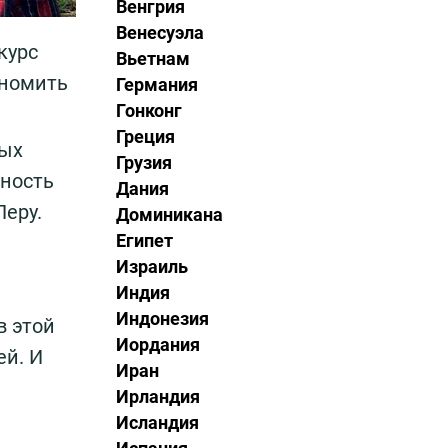
Венгрия
Венесуэла
курс
Вьетнам
ономить
Германия
Гонконг
Греция
ных
Грузия
тность
Дания
Перу.
Доминикана
Египет
Израиль
Индия
Индонезия
в этой
Иордания
ей. И
Иран
Ирландия
Исландия