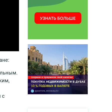
ане:
альным.
ким,
 с