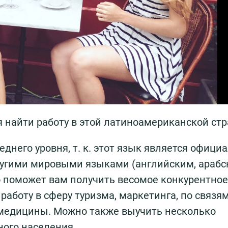
я найти работу в этой латиноамериканской стр
еднего уровня, т. к. этот язык является офици
ругими мировыми языками (английским, арабс
то поможет вам получить весомое конкурентное
работу в сферу туризма, маркетинга, по связям
 медицины. Можно также выучить несколько
ного населения.