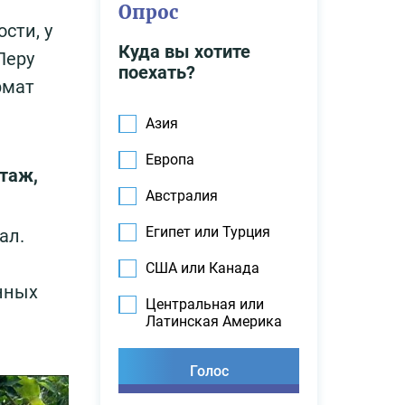
Опрос
сти, у
Куда вы хотите
Перу
поехать?
рмат
Азия
Европа
таж,
Австралия
Египет или Турция
ал.
США или Канада
нных
Центральная или
Латинская Америка