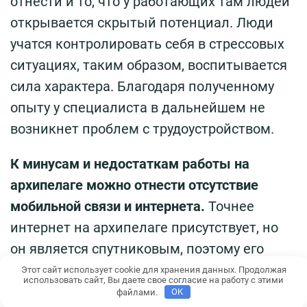
отнести и то, что у работающих там людей
открывается скрытый потенциал. Люди
учатся контролировать себя в стрессовых
ситуациях, таким образом, воспитывается
сила характера. Благодаря полученному
опыту у специалиста в дальнейшем не
возникнет проблем с трудоустройством.
К минусам и недостаткам работы на
архипелаге можно отнести отсутствие
мобильной связи и интернета.
Точнее
интернет на архипелаге присутствует, но
он является спутниковым, поэтому его
скорость очень мала. В связи с этим
Этот сайт использует cookie для хранения данных. Продолжая
использовать сайт, Вы даете свое согласие на работу с этими
всемирная сеть используется лишь для
файлами.
OK