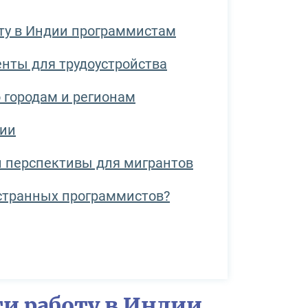
оту в Индии программистам
нты для трудоустройства
 городам и регионам
дии
и перспективы для мигрантов
странных программистов?
ти работу в Индии