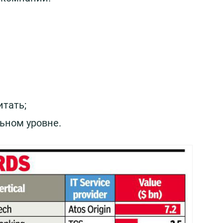
итать;
ьном уровне.