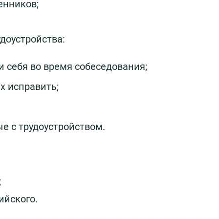
енников;
удоустройства:
и себя во время собеседования;
х исправить;
ые с трудоустройством.
;
ийского.