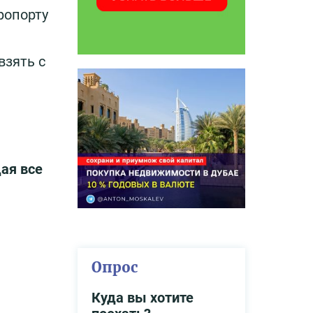
ропорту
взять с
ая все
Опрос
Куда вы хотите