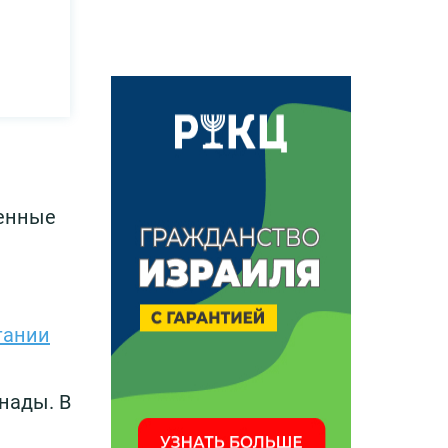
ленные
тании
нады. В