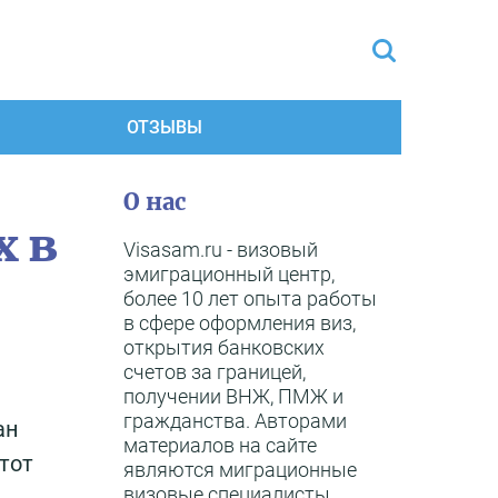
ОТЗЫВЫ
О нас
х в
Visasam.ru - визовый
эмиграционный центр,
более 10 лет опыта работы
в сфере оформления виз,
открытия банковских
счетов за границей,
получении ВНЖ, ПМЖ и
гражданства. Авторами
ан
материалов на сайте
тот
являются миграционные
визовые специалисты,