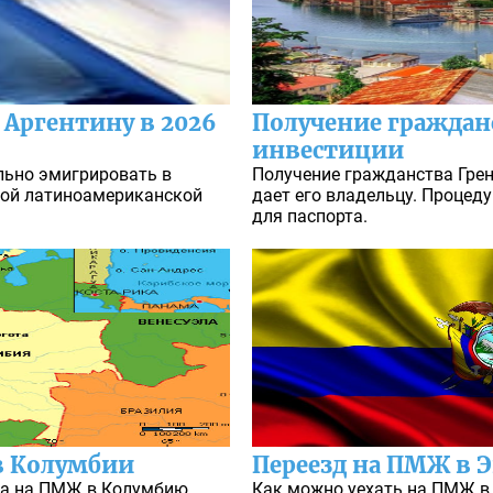
Аргентину в 2026
Получение граждан
инвестиции
льно эмигрировать в
Получение гражданства Грен
той латиноамериканской
дает его владельцу. Проце
для паспорта.
в Колумбии
Переезд на ПМЖ в Э
да на ПМЖ в Колумбию.
Как можно уехать на ПМЖ в 