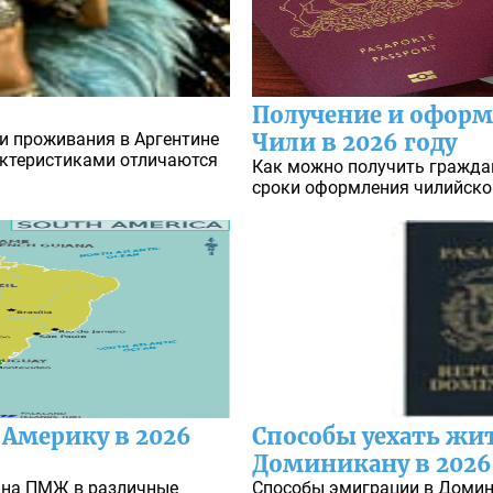
Получение и оформ
и проживания в Аргентине
Чили в 2026 году
актеристиками отличаются
Как можно получить гражда
сроки оформления чилийског
Америку в 2026
Способы уехать жи
Доминикану в 2026
 на ПМЖ в различные
Способы эмиграции в Домин