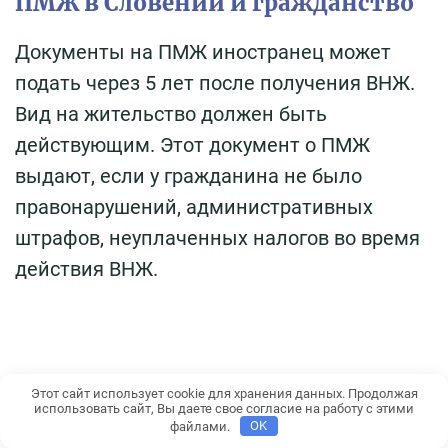
ПМЖ в Словении и гражданство
Документы на ПМЖ иностранец может
подать через 5 лет после получения ВНЖ.
Вид на жительство должен быть
действующим. Этот документ о ПМЖ
выдают, если у гражданина не было
правонарушений, административных
штрафов, неуплаченных налогов во время
действия ВНЖ.
Этот сайт использует cookie для хранения данных. Продолжая
Читайте о
плюсах и минусах переезда в
использовать сайт, Вы даете свое согласие на работу с этими
Словению на ПМЖ
по ссылке.
файлами.
OK