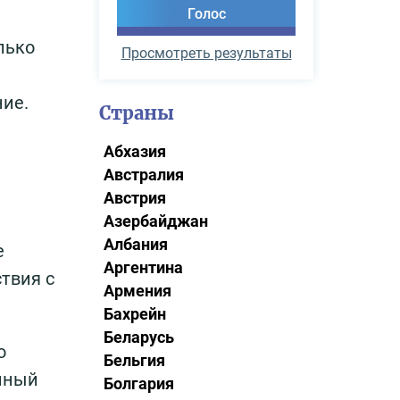
лько
Просмотреть результаты
ние.
Страны
Абхазия
Австралия
Австрия
Азербайджан
Албания
е
Аргентина
твия с
Армения
Бахрейн
Беларусь
о
Бельгия
анный
Болгария