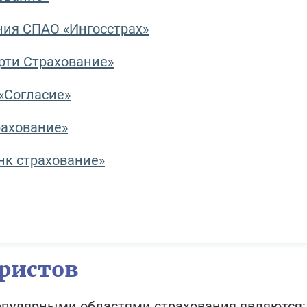
ния СПАО «Ингосстрах»
рти Страхование»
«Согласие»
рахование»
нк страхование»
ристов
популярными областями страхования являются: