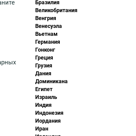
аните
Бразилия
Великобритания
Венгрия
Венесуэла
Вьетнам
Германия
Гонконг
Греция
дарных
Грузия
Дания
Доминикана
Египет
Израиль
Индия
Индонезия
Иордания
Иран