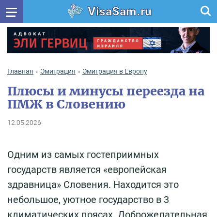
VisaSam.ru
Главная
Эмиграция
Эмиграция в Европу
Плюсы и минусы переезда на
ПМЖ в Словению
12.05.2026
Одним из самых гостеприимных
государств является «европейская
здравница» Словения. Находится это
небольшое, уютное государство в 3
климатических поясах. Доброжелательная