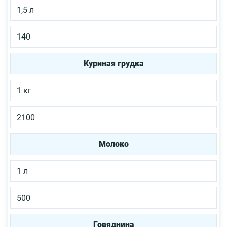
1,5 л
140
Куриная грудка
1 кг
2100
Молоко
1 л
500
Говяднина