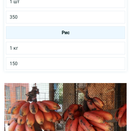
1 шт
350
Рис
1 кг
150