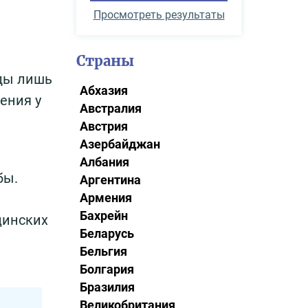
Просмотреть результаты
Страны
оды лишь
Абхазия
ения у
Австралия
Австрия
Азербайджан
Албания
бы.
Аргентина
Армения
Бахрейн
цинских
Беларусь
Бельгия
Болгария
Бразилия
Великобритания