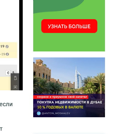
 если
т