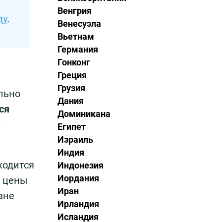
Венгрия
ду
.
Венесуэла
Вьетнам
Германия
Гонконг
Греция
Грузия
ельно
Дания
ся
Доминикана
е
Египет
Израиль
Индия
ходится
Индонезия
Иордания
е цены
Иран
ане
Ирландия
Исландия