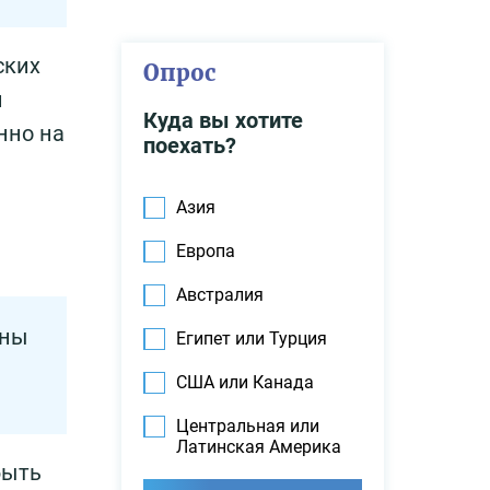
ских
Опрос
и
Куда вы хотите
нно на
поехать?
Азия
Европа
Австралия
аны
Египет или Турция
США или Канада
Центральная или
Латинская Америка
быть