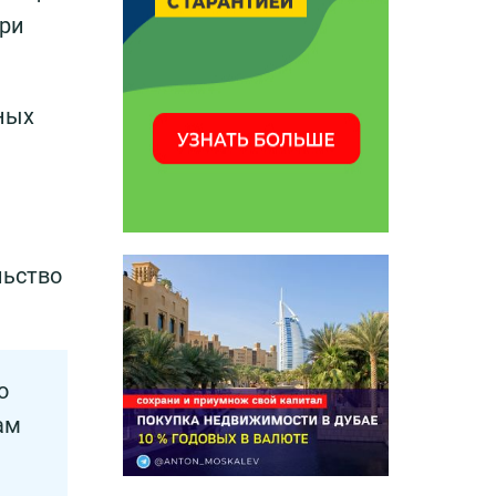
при
ных
льство
о
ам