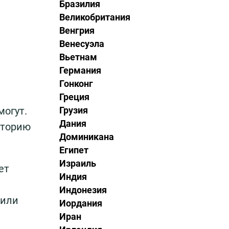
Бразилия
Великобритания
Венгрия
Венесуэла
Вьетнам
Германия
Гонконг
Греция
Грузия
могут.
Дания
иторию
Доминикана
Египет
Израиль
ет
Индия
Индонезия
 или
Иордания
Иран