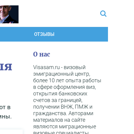
ОТЗЫВЫ
О нас
ля
Visasam.ru - визовый
эмиграционный центр,
более 10 лет опыта работы
в сфере оформления виз,
открытия банковских
счетов за границей,
получении ВНЖ, ПМЖ и
ют в
гражданства. Авторами
ины.
материалов на сайте
являются миграционные
визовые специалисты,