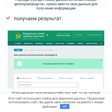
делопроизводств», нужно ввести свои данные для
получения информации
получаем результат.
Если никаких задолженностей у вас нет, то на экране
появится “По вашему запросу ничего не найдено”
Этот сайт использует cookie для хранения данных. Продолжая
использовать сайт, Вы даете свое согласие на работу с этими
При наличии долга есть возможность тут
файлами.
OK