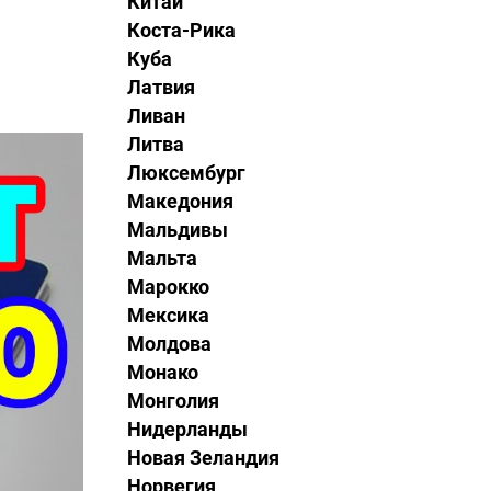
Китай
Коста-Рика
Куба
Латвия
Ливан
Литва
Люксембург
Македония
Мальдивы
Мальта
Марокко
Мексика
Молдова
Монако
Монголия
Нидерланды
Новая Зеландия
Норвегия