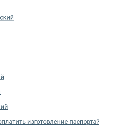
ский
ий
й
кий
оплатить изготовление паспорта?