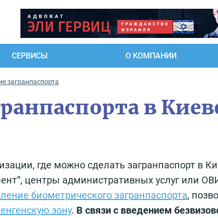
СЕРВИСЫ
О КОМПАНИИ
е загранпаспорта
ранпаспорта в Киев
изации, где можно сделать загранпаспорт в Ки
ент”, центры административных услуг или ОВ
ление биометрического загранпаспорта
, позв
енгенскую зону
.
В связи с введением безвизов