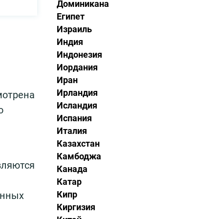
Доминикана
Египет
Израиль
Индия
Индонезия
Иордания
Иран
Ирландия
мотрена
Исландия
о
Испания
Италия
Казахстан
Камбоджа
вляются
Канада
Катар
Кипр
енных
Киргизия