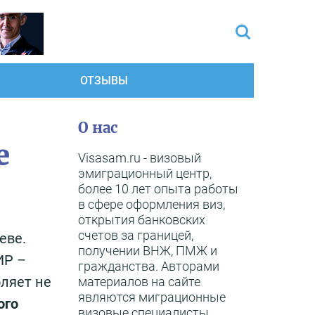
ОТЗЫВЫ
О нас
е
Visasam.ru - визовый
эмиграционный центр,
более 10 лет опыта работы
в сфере оформления виз,
открытия банковских
счетов за границей,
еве.
получении ВНЖ, ПМЖ и
ИР –
гражданства. Авторами
оляет не
материалов на сайте
являются миграционные
ого
визовые специалисты,