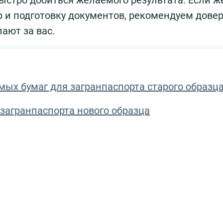
ыстро добиться желаемого результата. Если ж
р и подготовку документов, рекомендуем довер
ают за вас.
ых бумаг для загранпаспорта старого образц
загранпаспорта нового образца