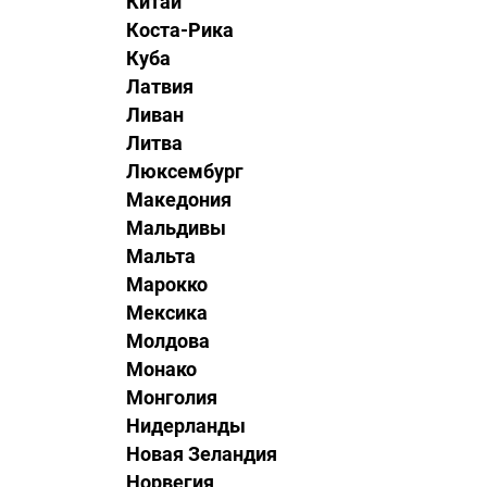
Китай
Коста-Рика
Куба
Латвия
Ливан
Литва
Люксембург
Македония
Мальдивы
Мальта
Марокко
Мексика
Молдова
Монако
Монголия
Нидерланды
Новая Зеландия
Норвегия