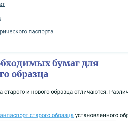
ет
а
рического паспорта
обходимых бумаг для
го образца
 старого и нового образца отличаются. Разли
ранпаспорт старого образца
установленного об