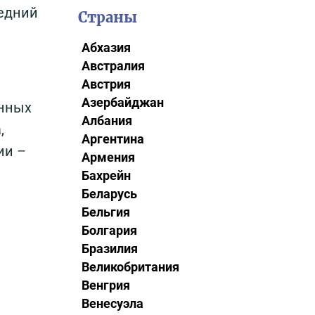
ледний
Страны
Абхазия
Австралия
Австрия
Азербайджан
ённых
Албания
,
Аргентина
ии –
Армения
Бахрейн
Беларусь
Бельгия
Болгария
Бразилия
Великобритания
Венгрия
Венесуэла