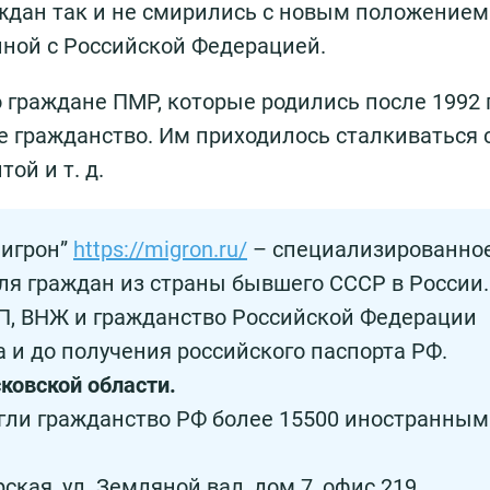
ждан так и не смирились с новым положением
иной с Российской Федерацией.
 граждане ПМР, которые родились после 1992 г
 гражданство. Им приходилось сталкиваться 
ой и т. д.
Мигрон”
https://migron.ru/
– специализированно
ля граждан из страны бывшего СССР в России.
, ВНЖ и гражданство Российской Федерации
а и до получения российского паспорта РФ.
ковской области.
гли гражданство РФ более 15500 иностранным
рская, ул. Земляной вал, дом 7, офис 219