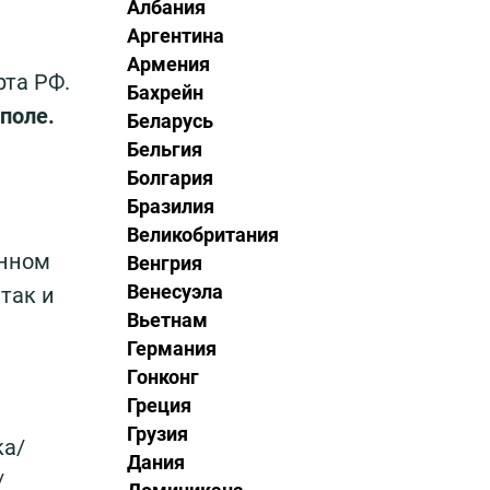
Албания
Аргентина
Армения
рта РФ.
Бахрейн
поле.
Беларусь
Бельгия
Болгария
Бразилия
Великобритания
анном
Венгрия
Венесуэла
так и
Вьетнам
Германия
Гонконг
Греция
Грузия
ка/
Дания
/