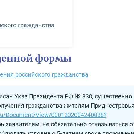
вского гражданства
щенной формы
ения российского гражданства
.
писан Указ Президента РФ № 330, существенно
лучения гражданства жителям Приднестровья
ov.ru/Document/View/0001202004240038?
рь заявителям не обязательно отказываться о
облюдать условие о 5-летнем сроке проживани