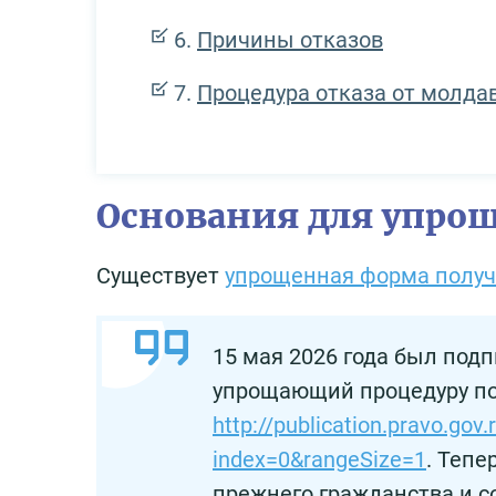
Причины отказов
Процедура отказа от молда
Основания для упро
Существует
упрощенная форма получ
15 мая 2026 года был под
упрощающий процедуру по
http://publication.pravo.g
index=0&rangeSize=1
. Тепе
прежнего гражданства и с