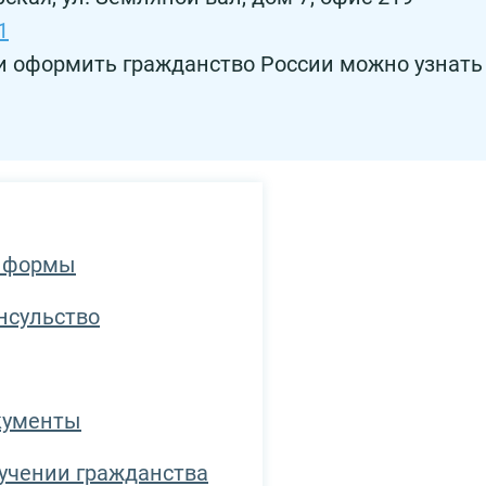
1
и оформить гражданство России можно узнать
й формы
нсульство
кументы
учении гражданства