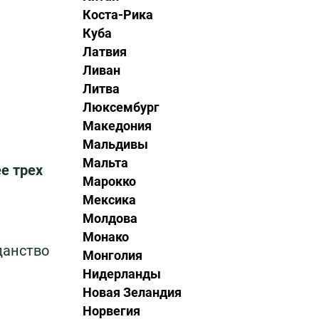
Коста-Рика
Куба
Латвия
Ливан
Литва
Люксембург
Македония
Мальдивы
Мальта
е трех
Марокко
Мексика
Молдова
Монако
данство
Монголия
Нидерланды
Новая Зеландия
Норвегия