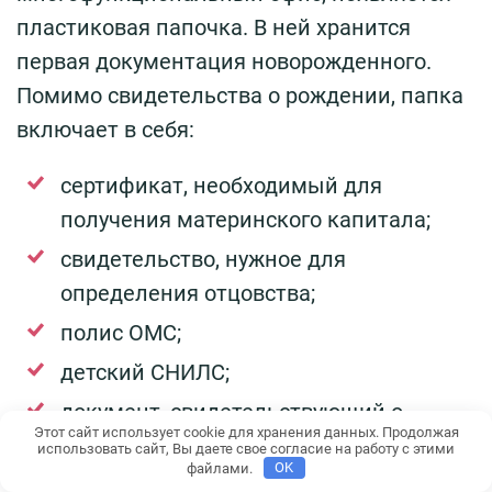
пластиковая папочка. В ней хранится
первая документация новорожденного.
Помимо свидетельства о рождении, папка
включает в себя:
сертификат, необходимый для
получения материнского капитала;
свидетельство, нужное для
определения отцовства;
полис ОМС;
детский СНИЛС;
документ, свидетельствующий о
Этот сайт использует cookie для хранения данных. Продолжая
регистрации по месту проживания;
использовать сайт, Вы даете свое согласие на работу с этими
файлами.
OK
удостоверение о многодетной семье;