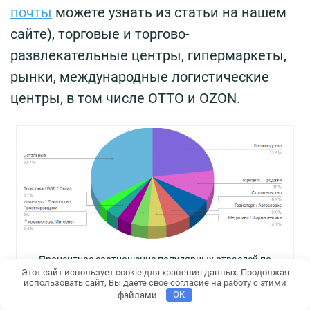
почты
можете узнать из статьи на нашем
сайте), торговые и торгово-
развлекательные центры, гипермаркеты,
рынки, международные логистические
центры, в том числе ОТТО и OZON.
Процентное соотношение популярных отраслей по
количеству вакансий в Твери
Этот сайт использует cookie для хранения данных. Продолжая
использовать сайт, Вы даете свое согласие на работу с этими
файлами.
OK
Уровень зарплаты в Твери зависит от