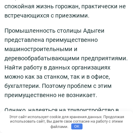
спокойная жизнь горожан, практически не
встречающихся с приезжими.
Промышленность столицы Адыгеи
представлена преимущественно
машиностроительными и
деревообрабатывающими предприятиями.
Найти работу в данных организациях
можно как за станком, так и в офисе,
бухгалтерии. Поэтому проблем с этим
преимущественно не возникает.
Однако, надеяться на трудоустройство в
Этот сайт использует cookie для хранения данных. Продолжая
первый день поиска не следует: здесь, как
использовать сайт, Вы даете свое согласие на работу с этими
файлами.
OK
и в любом небольшом городе, придётся