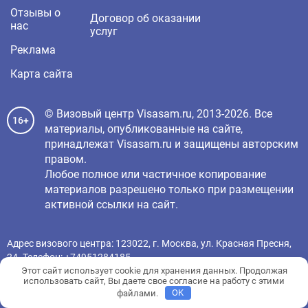
Отзывы о
Договор об оказании
нас
услуг
Реклама
Карта сайта
© Визовый центр Visasam.ru, 2013-2026. Все
16+
материалы, опубликованные на сайте,
принадлежат Visasam.ru и защищены авторским
правом.
Любое полное или частичное копирование
материалов разрешено только при размещении
активной ссылки на сайт.
Адрес визового центра: 123022, г. Москва, ул. Красная Пресня,
24. Телефон:
+74951284185
Этот сайт использует cookie для хранения данных. Продолжая
ИП Соколов Борис Александрович ОГРНИП 317527500107676
использовать сайт, Вы даете свое согласие на работу с этими
Номер государственной регистрации товарного знака на сайте
файлами.
OK
Федеральной Службы по интеллектуальной собственности РФ