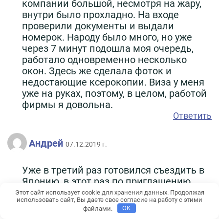
компании большой, несмотря на жару,
внутри было прохладно. На входе
проверили документы и выдали
номерок. Народу было много, но уже
через 7 минут подошла моя очередь,
работало одновременно несколько
окон. Здесь же сделала фоток и
недостающие ксерокопии. Виза у меня
уже на руках, поэтому, в целом, работой
фирмы я довольна.
Ответить
Андрей
07.12.2019 г.
Уже в третий раз готовился съездить в
Японию, в этот раз по приглашению
друга. Очень хотел порисовать сакуру в
Этот сайт использует cookie для хранения данных. Продолжая
использовать сайт, Вы даете свое согласие на работу с этими
цвету. Вызвали на собеседование в
файлами.
OK
посольство, хотя раньше такого не