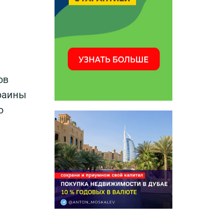
ов
краины
о