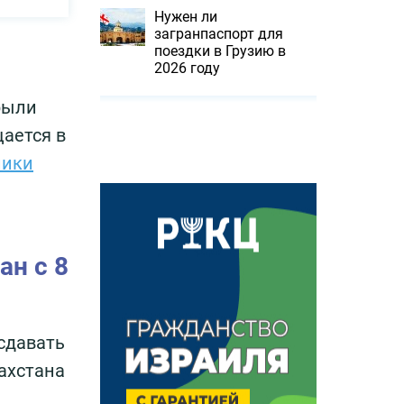
Нужен ли
загранпаспорт для
поездки в Грузию в
2026 году
рыли
щается в
лики
ан с 8
сдавать
ахстана