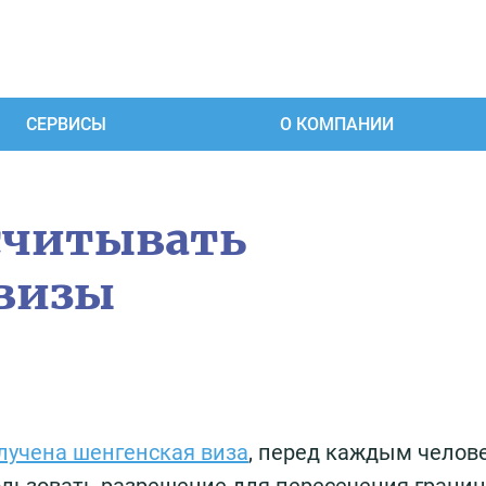
СЕРВИСЫ
О КОМПАНИИ
считывать
визы
лучена шенгенская виза
, перед каждым челов