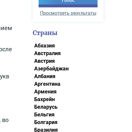
Просмотреть результаты
нием
Страны
Абхазия
осле
Австралия
Австрия
Азербайджан
букв
Албания
Аргентина
Армения
Бахрейн
Беларусь
Бельгия
 во
Болгария
Бразилия