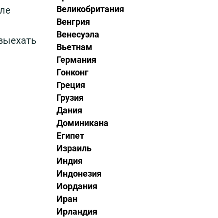
Великобритания
сле
Венгрия
Венесуэла
 выехать
Вьетнам
Германия
Гонконг
Греция
Грузия
Дания
Доминикана
Египет
Израиль
Индия
Индонезия
Иордания
Иран
Ирландия