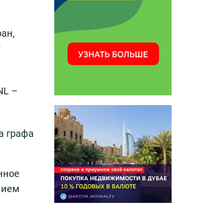
ран,
:
NL –
а графа
нное
нием