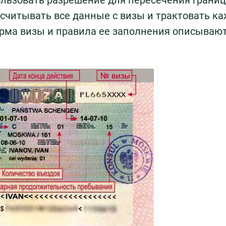
ользовать разрешение для пересечения грани
о считывать все данные с визы и трактовать к
орма визы и правила ее заполнения описываютс