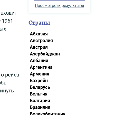
Просмотреть результаты
 входит
 1961
Страны
ных
Абхазия
Австралия
Австрия
Азербайджан
Албания
Аргентина
Армения
го рейса
Бахрейн
обы
Беларусь
кинуть
Бельгия
Болгария
Бразилия
Великобритания