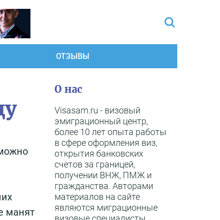
ОТЗЫВЫ
О нас
ду
Visasam.ru - визовый
эмиграционный центр,
более 10 лет опыта работы
в сфере оформления виз,
 можно
открытия банковских
счетов за границей,
получении ВНЖ, ПМЖ и
гражданства. Авторами
них
материалов на сайте
являются миграционные
е манят
визовые специалисты,