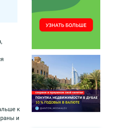
,
ся
альше к
траны и