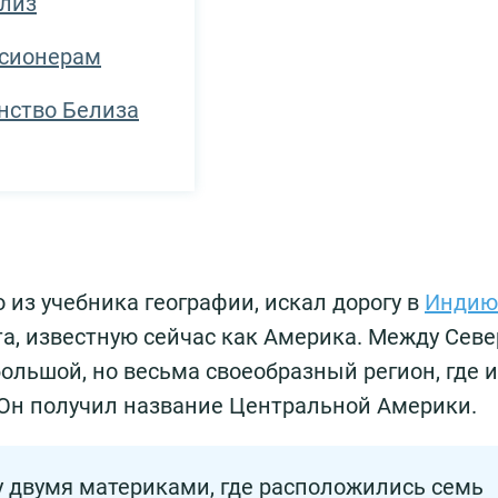
елиз
нсионерам
нство Белиза
 из учебника географии, искал дорогу в
Индию
та, известную сейчас как Америка. Между Севе
льшой, но весьма своеобразный регион, где и
. Он получил название Центральной Америки.
 двумя материками, где расположились семь