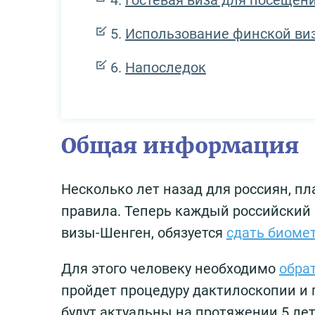
Гостевая виза для посещен
Использование финской ви
Напоследок
Общая информация
Несколько лет назад для россиян, 
правила. Теперь каждый российский
визы-Шенген, обязуется
сдать биоме
Для этого человеку необходимо
обра
пройдет процедуру дактилоскопии и
будут актуальны на протяжении 5 лет