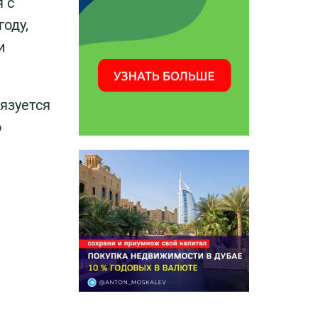
 с
году,
и
язуется
о