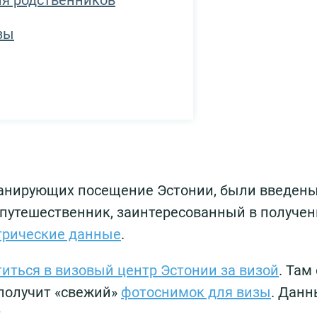
ия родственников
зы
планирующих посещение Эстонии, были введен
 путешественник, заинтересованный в получе
трические данные
.
титься в визовый центр Эстонии за визой
. Там
 получит «свежий»
фотоснимок для визы
. Дан
.