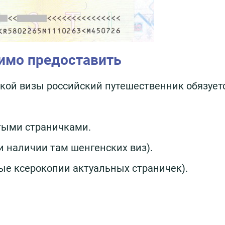
имо предоставить
кой визы российский путешественник обязует
тыми страничками.
и наличии там шенгенских виз).
ые ксерокопии актуальных страничек).