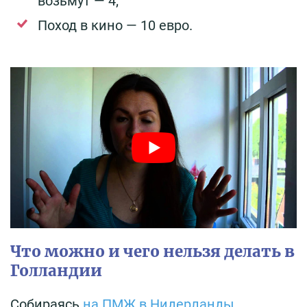
возьмут — 4;
Поход в кино — 10 евро.
Что можно и чего нельзя делать в
Голландии
Собираясь
на ПМЖ в Нидерланды
,