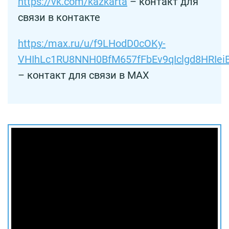
https://vk.com/kazkarta
– контакт для
связи в контакте
https:/max.ru/u/f9LHodD0cOKy-
VHIhLc1RU8NNH0BfM657fFbEv9qIclgd8HRIei
– контакт для связи в MAX