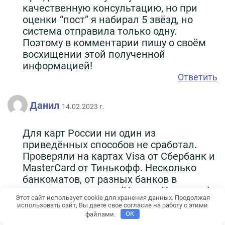
качественную консультацию, но при
оценки “пост” я набирал 5 звёзд, но
система отправила только одну.
Поэтому в комментарии пишу о своём
восхищении этой полученной
информацией!
Ответить
Данил
14.02.2023 г.
Для карт России ни один из
приведённых способов не сработал.
Проверяли на картах Visa от Сбербанк и
MasterCard от Тинькофф. Несколько
банкоматов, от разных банков в
нескольких городах (Нячанг, Хошимин)
Этот сайт использует cookie для хранения данных. Продолжая
дают один и тот же ответ: «Ваш банк
использовать сайт, Вы даете свое согласие на работу с этими
отказывает в проведении операции».
файлами.
OK