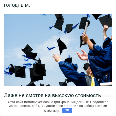
голодным.
Даже не смотря на высокую стоимость
Этот сайт использует cookie для хранения данных. Продолжая
обучения, многие отдают предпочтение
использовать сайт, Вы даете свое согласие на работу с этими
именно английской системе образования,
файлами.
OK