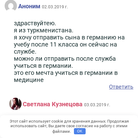
Аноним
02.03.2019 г.
здраствуйтею.
я из туркменистана.
я хочу отправить сына в германию на
учебу после 11 класса он сейчас на
службе.
можно ли отправить после служба
учиться в германии.
это его мечта учиться в германии в
медицине
Ответить
Светлана Кузнецова
03.03.2019 г.
Доброго времени суток! Чтобы
Этот сайт использует cookie для хранения данных. Продолжая
использовать сайт, Вы даете свое согласие на работу с этими
поступить в медицинский в Германии,
файлами.
OK
ваш сын должен проучиться хотя бы