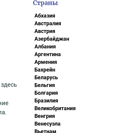
Страны
Абхазия
Австралия
Австрия
Азербайджан
Албания
Аргентина
Армения
Бахрейн
Беларусь
 здесь
Бельгия
Болгария
Бразилия
ние
Великобритания
па.
Венгрия
Венесуэла
Вьетнам