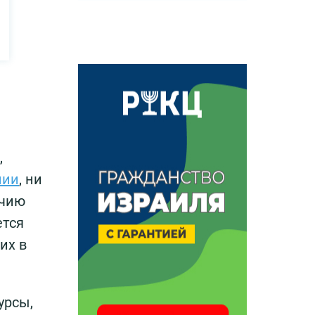
,
нии
, ни
ичию
ется
их в
урсы,