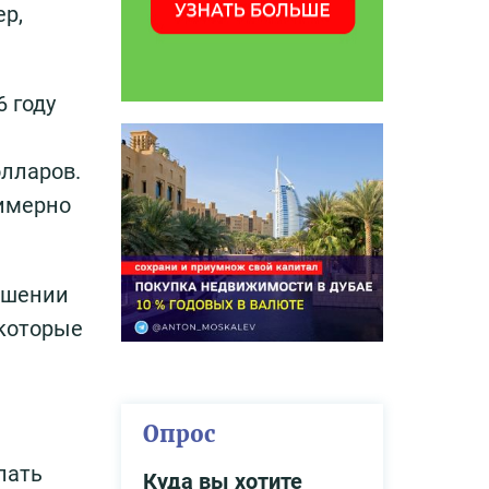
ер,
6 году
олларов.
римерно
ошении
 которые
Опрос
лать
Куда вы хотите