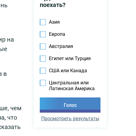
поехать?
ень
Азия
Европа
ир на
Австралия
ные
Египет или Турция
США или Канада
в в
Центральная или
Латинская Америка
ше, чем
а, что
Просмотреть результаты
сказать