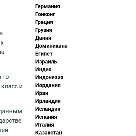
Германия
Гонконг
Греция
Грузия
в
Дания
их
Доминикана
на
Египет
Израиль
Индия
 то
Индонезия
Иордания
 класс и
Иран
Ирландия
Исландия
 данным
Испания
дарстве
Италия
тей
Казахстан