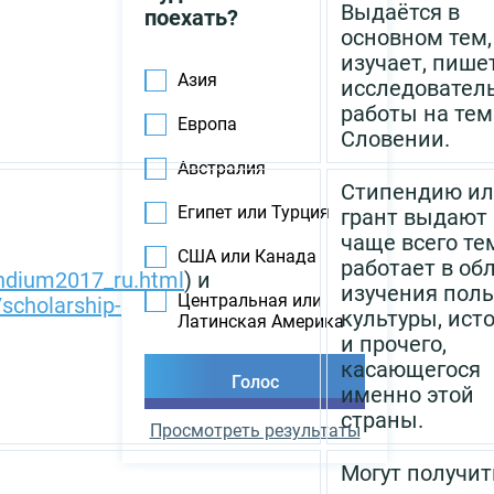
Выдаётся в
поехать?
основном тем,
изучает, пише
Азия
исследовател
работы на тем
Европа
Словении.
Австралия
Стипендию и
Египет или Турция
грант выдают
чаще всего тем
США или Канада
работает в об
endium2017_ru.html
) и
изучения пол
Центральная или
/scholarship-
культуры, ист
Латинская Америка
и прочего,
касающегося
именно этой
страны.
Просмотреть результаты
Могут получит