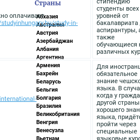
стипендию
Страны
студенты всех
жно оплачивает
уровней от
Абхазия
//studyinhungary.hu/study-in-
бакалавриата
Австралия
аспирантуры, 
Австрия
также
Азербайджан
обучающиеся 
Албания
различных кур
Аргентина
Армения
Для иностран
обязательное
Бахрейн
знание чешск
Беларусь
языка. В случа
Бельгия
когда у гражд
Болгария
nternational-
другой страны
Бразилия
хорошего зна
Великобритания
языка, придёт
Венгрия
пройти через
Венесуэла
специальные
языковые кур
Вьетнам