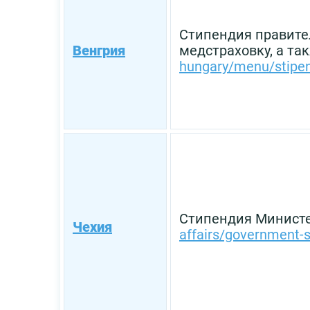
Стипендия правител
Венгрия
медстраховку, а т
hungary/menu/stipe
Стипендия Министе
Чехия
affairs/government-s