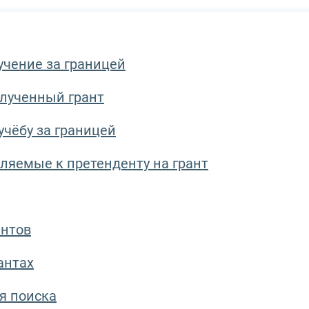
учение за границей
лученный грант
учёбу за границей
ляемые к претенденту на грант
ентов
антах
я поиска