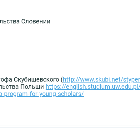
льства Словении
офа Скубишевского (
http://www.skubi.net/styp
ельства Польши
https://english.studium.uw.edu.pl
p-program-for-young-scholars/