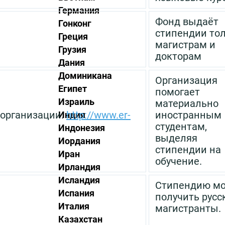
Германия
Фонд выдаёт
Гонконг
стипендии то
Греция
магистрам и
Грузия
докторам
Дания
Доминикана
Организация
Египет
помогает
Израиль
материально
 организации:
http://www.er-
иностранным
Индия
студентам,
Индонезия
выделяя
Иордания
стипендии на
Иран
обучение.
Ирландия
Исландия
Стипендию мо
Испания
получить русс
Италия
магистранты.
Казахстан