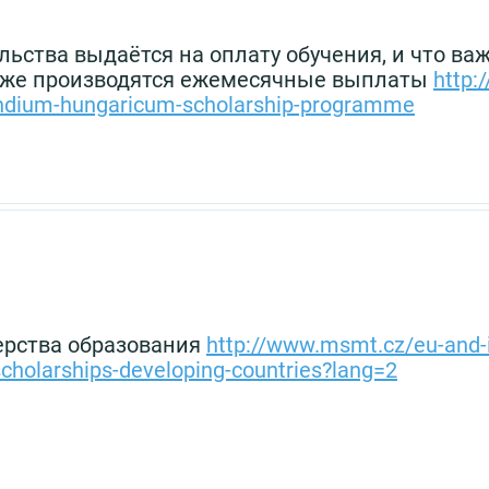
ьства выдаётся на оплату обучения, и что ва
акже производятся ежемесячные выплаты
http:
ndium-hungaricum-scholarship-programme
рства образования
http://www.msmt.cz/eu-and-i
cholarships-developing-countries?lang=2