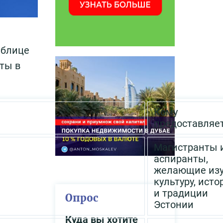
аблице
ты в
Кому
предоставляе
Магистранты 
аспиранты,
желающие изу
культуру, ист
и традиции
Опрос
Эстонии
Куда вы хотите