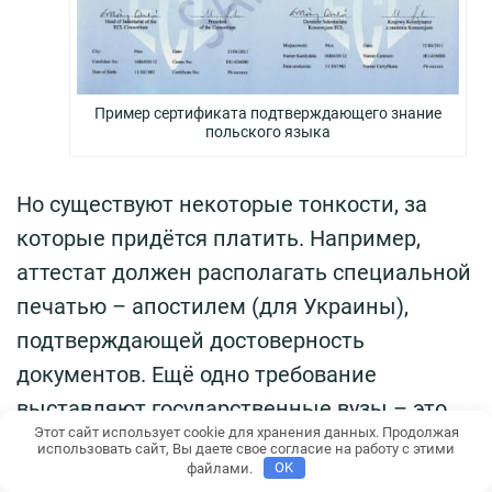
Пример сертификата подтверждающего знание
польского языка
Но существуют некоторые тонкости, за
которые придётся платить. Например,
аттестат должен располагать специальной
печатью – апостилем (для Украины),
подтверждающей достоверность
документов. Ещё одно требование
выставляют государственные вузы – это
Этот сайт использует cookie для хранения данных. Продолжая
осуществление перевода специальным
использовать сайт, Вы даете свое согласие на работу с этими
файлами.
OK
присяжным, имеющим регистрацию в