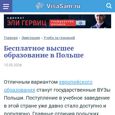
VisaSam.ru
Главная
Эмиграция
Учеба за границей
Бесплатное высшее
образование в Польше
15.05.2026
Отличным вариантом
европейского
образования
станут государственные ВУЗы
Польши. Поступление в учебное заведение
в этой стране уже давно стало доступно и
популярно. Главные отличия польских