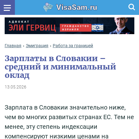
VisaSam.ru
Главная
Эмиграция
Работа за границей
Зарплаты в Словакии –
средний и минимальный
оклад
13.05.2026
Зарплата в Словакии значительно ниже,
чем во многих развитых странах ЕС. Тем не
менее, эту степень индексации
компенсируют низкими ценами на