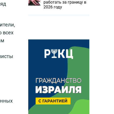
работать за границу в
ряд
2026 году
ители,
о всех
ам
листы
енных