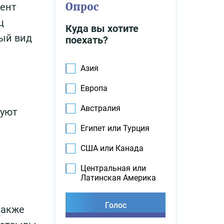
Опрос
мент
ц
Куда вы хотите
ный вид
поехать?
Азия
Европа
Австралия
куют
Египет или Турция
США или Канада
Центральная или
Латинская Америка
также