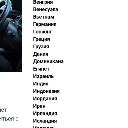
Венгрия
Венесуэла
Вьетнам
Германия
Гонконг
Греция
Грузия
Дания
Доминикана
Египет
Израиль
Индия
Индонезия
Иордания
Иран
яет
Ирландия
иться с
Исландия