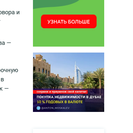
овора и
т
ва —
рочную
 в
к —