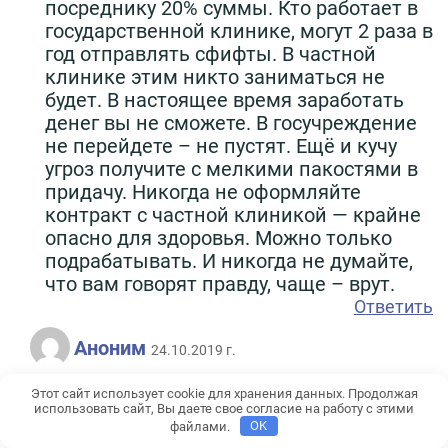
посреднику 20% суммы. Кто работает в
государственной клинике, могут 2 раза в
год отправлять сфифты. В частной
клинике этим никто заниматься не
будет. В настоящее время заработать
денег вы не сможете. В госучреждение
не перейдете – не пустят. Ещё и кучу
угроз получите с мелкими пакостями в
придачу. Никогда не оформляйте
контракт с частной клиникой — крайне
опасно для здоровья. Можно только
подрабатывать. И никогда не думайте,
что вам говорят правду, чаще – врут.
Ответить
Аноним
24.10.2019 г.
Этот сайт использует cookie для хранения данных. Продолжая
Все, что сказано – чистая правда, и
использовать сайт, Вы даете свое согласие на работу с этими
еще добавьте: свинское отношение со
файлами.
OK