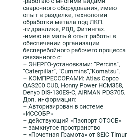
-работаю с многими видами
сварочного оборудования, имею
опыт в разделке, технологии
обработки метала под ЛКП.
-гидравлике, РВД, Фитингах.
-имею не малый опыт работы в
обеспечении организации
бесперебойного рабочего процесса
связанного с:
– ЭНЕРГО-установками: “Percins”,
“Caterpillar”, “Сummins”,”Komatsu”.
– КОМПРЕССОРАМИ: Atlas Copco
QAS200 CUD, Honny Power HCM358,
Denyo DIS-130ES-C, AIRMAN PDS705.
Доп. информация:
– Авторизирован в системе
«ИССОБР»
– действующий «Паспорт ОТОСБ»
– замкнутое пространство
– «Почетная Грамота» от SEIC Timur