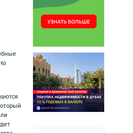
чебные
Но
шаются
 который
 ли
удет