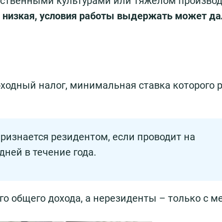
йственными культурами или тяжелом производ
х низкая, условия работы выдержать может да
ходный налог, минимальная ставка которого р
изнается резидентом, если проводит на
дней в течение года.
о общего дохода, а нерезиденты – только с ме