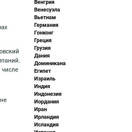
Венгрия
Венесуэла
Вьетнам
Германия
рах
Гонконг
Греция
Грузия
ковский
Дания
мпаний.
Доминикана
 числе
Египет
Израиль
Индия
Индонезия
 не
Иордания
Иран
Ирландия
Исландия