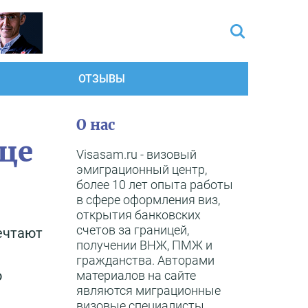
ОТЗЫВЫ
О нас
ице
Visasam.ru - визовый
эмиграционный центр,
более 10 лет опыта работы
в сфере оформления виз,
открытия банковских
счетов за границей,
ечтают
получении ВНЖ, ПМЖ и
гражданства. Авторами
о
материалов на сайте
являются миграционные
визовые специалисты,