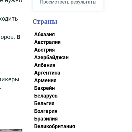
де нужно
Просмотреть результаты
ходить
Страны
,
Абхазия
торов.
В
Австралия
Австрия
Азербайджан
Албания
Аргентина
ликеры,
Армения
-
Бахрейн
Беларусь
Бельгия
Болгария
Бразилия
Великобритания