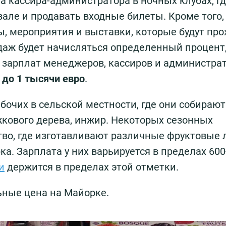
а кассира-администратора в ночных клубах, г
але и продавать входные билеты. Кроме того,
, мероприятия и выставки, которые будут про
одаж будет начисляться определенный процент
 зарплат менеджеров, кассиров и администра
 до 1 тысячи евро
.
бочих в сельской местности, где они собирают
жкового дерева, инжир. Некоторых сезонных
во, где изготавливают различные фруктовые 
а. Зарплата у них варьируется в пределах 600
и
держится в пределах этой отметки.
ьные цена на Майорке.