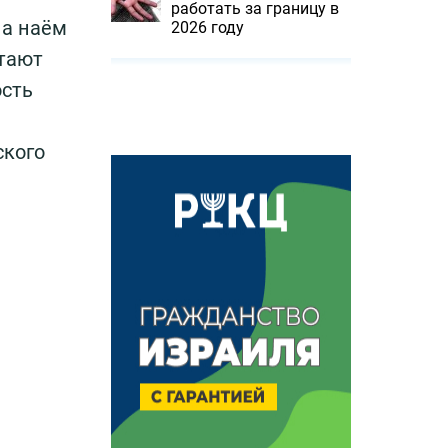
работать за границу в
на наём
2026 году
тают
ость
ского