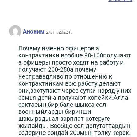
Аноним
24.11.2022 г.
Почему именно офицеров а
контрактники вообще 90-100получают
а офицеры просто ходят на работу и
получают 200-250а почему
несправедливо по отношению к
контрактникам всю работу делают
они,заступают через сутки наряд у них
семья дети а получают копейки.Алла
сактасын бир бале шыкса сол
военныйларды биринши
шакырады.ал зарплат котеруге
жылайды. Вообще сол депутаттардын
оздерине сондай 200мын толку керек.