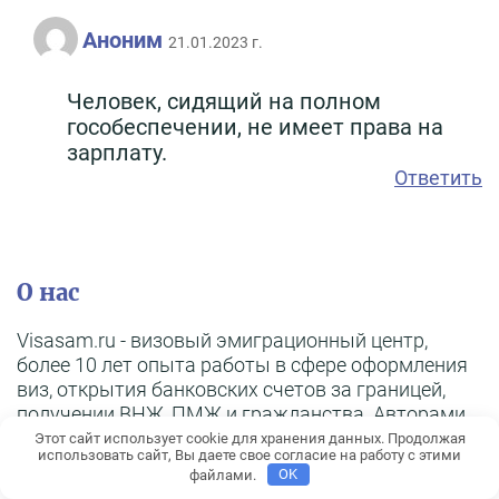
Аноним
21.01.2023 г.
Человек, сидящий на полном
гособеспечении, не имеет права на
зарплату.
Ответить
О нас
Visasam.ru - визовый эмиграционный центр,
более 10 лет опыта работы в сфере оформления
виз, открытия банковских счетов за границей,
получении ВНЖ, ПМЖ и гражданства. Авторами
материалов на сайте являются миграционные
Этот сайт использует cookie для хранения данных. Продолжая
использовать сайт, Вы даете свое согласие на работу с этими
визовые специалисты, путешественники и люди,
файлами.
OK
живущие за границей.