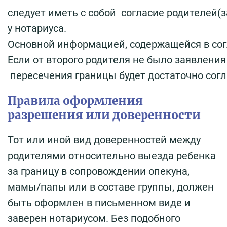
следует
иметь
с
собой
согласие
родителей(з
у
нотариуса
.
Основной
информацией
,
содержащейся
в
со
Если
от
второго
родителя
не
было
заявления
пересечения
границы
будет
достаточно
сог
Правила оформления
разрешения или доверенности
Тот или иной вид доверенностей между
родителями относительно выезда ребенка
за границу в сопровождении опекуна,
мамы/папы или в составе группы, должен
быть оформлен в письменном виде и
заверен нотариусом. Без подобного